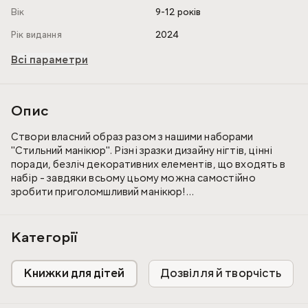
Вік
9-12 років
Рік видання
2024
Всі параметри
Опис
Створи власний образ разом з нашими наборами
"Стильний манікюр". Різні зразки дизайну нігтів, цінні
поради, безліч декоративних елементів, що входять в
набір - завдяки всьому цьому можна самостійно
зробити приголомшливий манікюр!
У наборі: лак для нігтів, апельсинова паличка, блискітки,
Категорії
гліттер, стрази, наліпки для нігтів, інструкція покрокова.
Книжки для дітей
Дозвілля й творчість