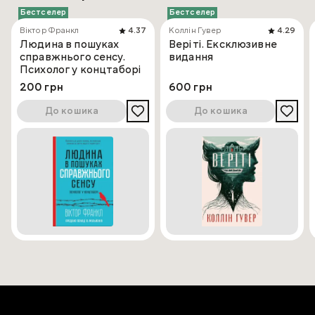
Бестселер
Бестселер
Віктор Франкл
4.37
Коллін Гувер
4.29
Людина в пошуках
Веріті. Ексклюзивне
справжнього сенсу.
видання
Психолог у концтаборі
200 грн
600 грн
До кошика
До кошика