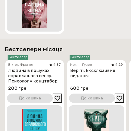
Бестселери місяця
Бестселер
Бестселер
Віктор Франкл
4.37
Коллін Гувер
4.29
Людина в пошуках
Веріті. Ексклюзивне
справжнього сенсу.
видання
Психолог у концтаборі
200 грн
600 грн
До кошика
До кошика