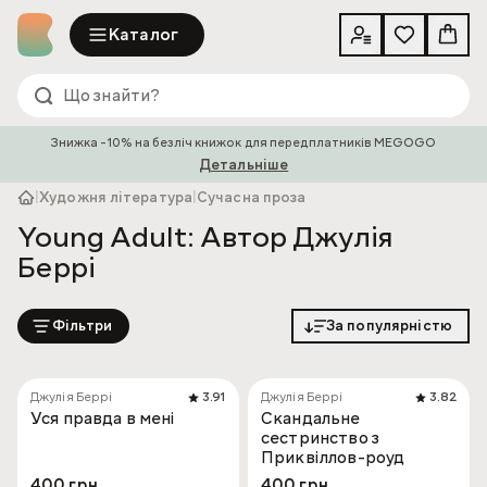
Каталог
Знижка -10% на безліч книжок для передплатників MEGOGO
Детальніше
|
Художня література
|
Сучасна проза
Young Adult: Автор Джулія
Беррі
Фільтри
За популярністю
Джулія Беррі
3.91
Джулія Беррі
3.82
Уся правда в мені
Скандальне
сестринство з
Приквіллов-роуд
400 грн
400 грн