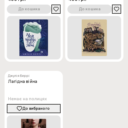
До кошика
До кошика
Джулія Беррі
Лагідна війна
Немає на полицях
До вибраного