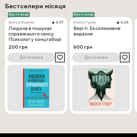
Бестселери місяця
Бестселер
Бестселер
Віктор Франкл
4.37
Коллін Гувер
4.29
Людина в пошуках
Веріті. Ексклюзивне
справжнього сенсу.
видання
Психолог у концтаборі
200 грн
600 грн
До кошика
До кошика