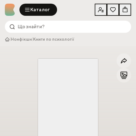
Каталог
|
Нонфікшн
|
Книги по психології