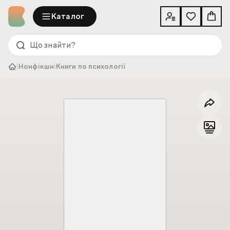
Каталог
|
Нонфікшн
|
Книги по психології