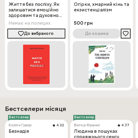
прагнуть глибше зрозуміти природу творчості та
Життя без поспіху. Як
Огірки, хмарний кінь та
приховані джерела людської уяви
залишатися емоційно
екзистенціалізм
здоровим та духовно
наповненим
Немає на полицях
500 грн
До вибраного
До кошика
Бестселери місяця
Бестселер
Бестселер
Коллін Гувер
4.22
Віктор Франкл
4.37
Безнадія
Людина в пошуках
справжнього сенсу.