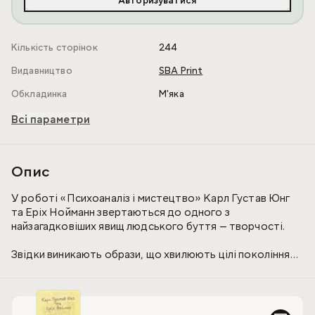
Авторизуватися
Кількість сторінок
244
Видавництво
SBA Print
Обкладинка
М'яка
Всі параметри
Опис
У роботі «Психоаналіз і мистецтво» Карл Густав Юнг
та Еріх Нойманн звертаються до одного з
найзагадковіших явищ людського буття — творчості.
Звідки виникають образи, що хвилюють цілі покоління?
Чому справжній витвір мистецтва нерідко виходить за
межі особистого задуму автора? І яким чином у
живописі, літературі та поезії виявляються глибинні
процеси людської психіки?